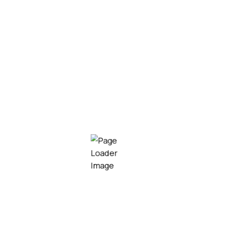
Elektrische veldspuit voor
laadbak
Veegmachine met opvang
Getrokken onkruidspuit |
TS400