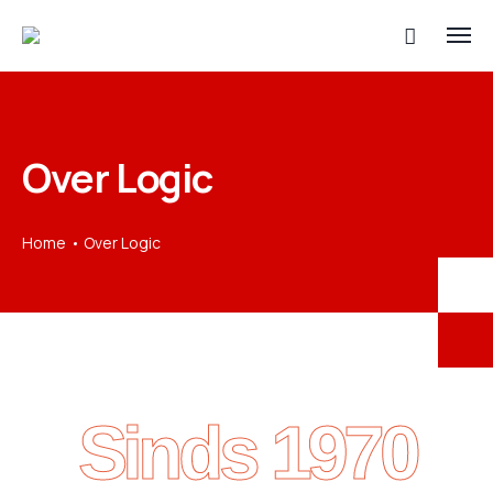
Over Logic
Home
Over Logic
Sinds 1970