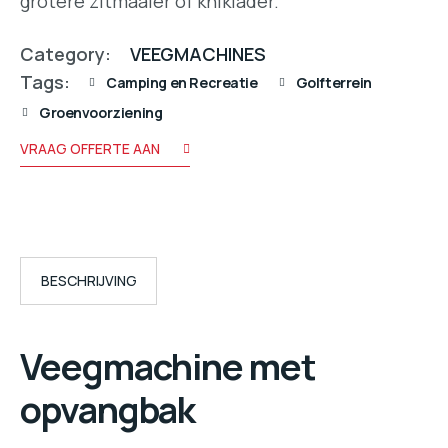
grotere zitmaaier of kniklader.
Category:
VEEGMACHINES
Tags:
Camping en Recreatie
Golfterrein
Groenvoorziening
VRAAG OFFERTE AAN
BESCHRIJVING
Veegmachine met
opvangbak