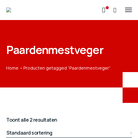
Paardenmestveger
Home
Producten getagged “Paardenmestveger”
Toont alle 2 resultaten